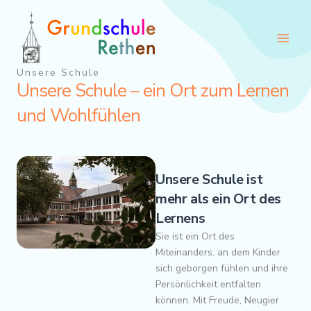
Zum
Inhalt
springen
Unsere Schule
Unsere Schule – ein Ort zum Lernen
und Wohlfühlen
Unsere Schule ist
mehr als ein Ort des
Lernens
Sie ist ein Ort des
Miteinanders, an dem Kinder
sich geborgen fühlen und ihre
Persönlichkeit entfalten
können. Mit Freude, Neugier